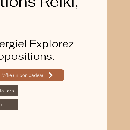
tions Reiki,
ergie! Explorez
ropositions.
J'offre un bon cadeau
teliers
e