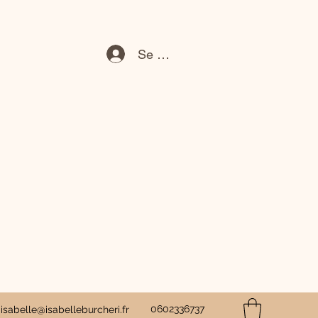
Se connecter
0602336737
isabelle@isabelleburcheri.fr