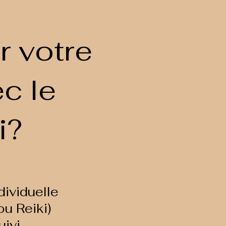
 votre
c le
ki?
ividuelle
ou Reiki)
uivi