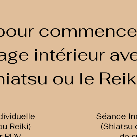
 pour commencer
age intérieur ave
iatsu ou le Rei
ividuelle
Séance Ind
ou Reiki)
(Shiatsu 
r RDV
de s