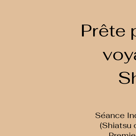
Prête
voy
Sh
Séance Ind
(Shiatsu 
Premie