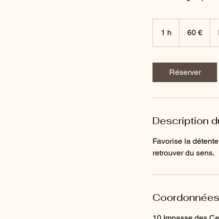
60
euros
1 h
1
60 €
Réserver
Description d
Favorise la détente
retrouver du sens.
Coordonnée
10 Impasse des Cer