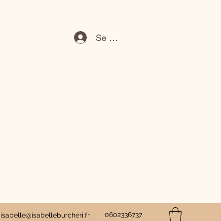
Se connecter
0602336737
isabelle@isabelleburcheri.fr