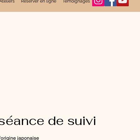
Ateliers
Réserver en ligne
Témoignages
Plus
 séance de suivi
'origine japonaise