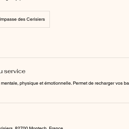
Impasse des Cerisiers
u service
 mentale, physique et émotionnelle. Permet de recharger vos bat
s
isiers, 82700 Montech, France